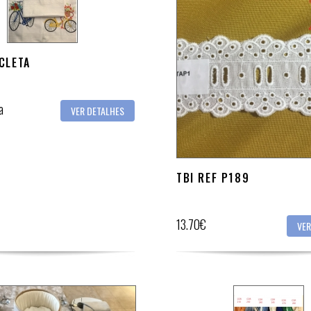
CLETA
a
VER DETALHES
TBI REF P189
13.70€
VER