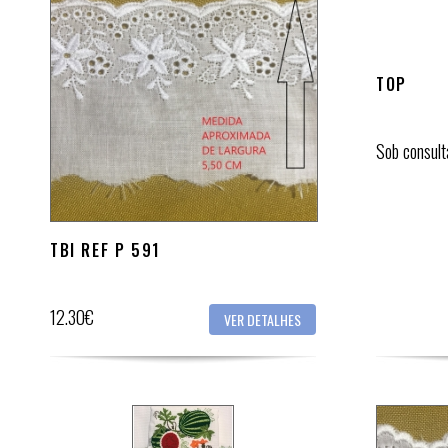
TOP
Sob consult
TBI REF P 591
12.30€
VER DETALHES