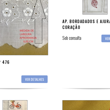
AP. BORDADADOS E AJU
CORAÇÃO
Sob consulta
VER
P 476
VER DETALHES