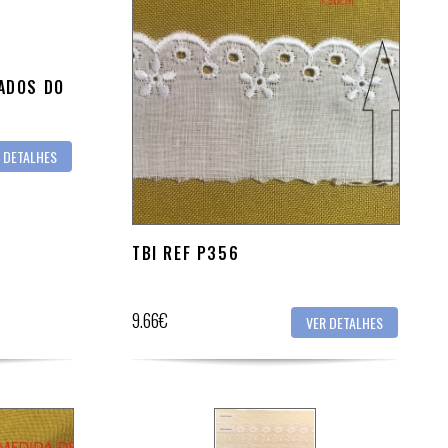
RADOS DO
 DETALHES
TBI REF P356
9.66€
VER DETALHES