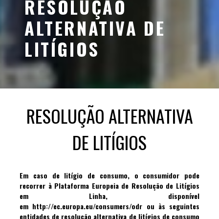
RESOLUÇÃO
ALTERNATIVA DE
LITÍGIOS
RESOLUÇÃO ALTERNATIVA
DE LITÍGIOS
Em caso de litígio de consumo, o consumidor pode
recorrer à Plataforma Europeia de Resolução de Litígios
em Linha, disponível
em
http://ec.europa.eu/consumers/odr
ou às seguintes
entidades de resolução alternativa de litígios de consumo