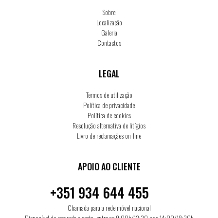
Sobre
Localização
Galeria
Contactos
LEGAL
Termos de utilização
Política de privacidade
Política de cookies
Resolução alternativa de litígios
Livro de reclamaçães on-line
APOIO AO CLIENTE
+351 934 644 455
Chamada para a rede móvel nacional
Disponível de segunda a sexta, entre as 9:00h/12:30 e as 14:00/18:30h